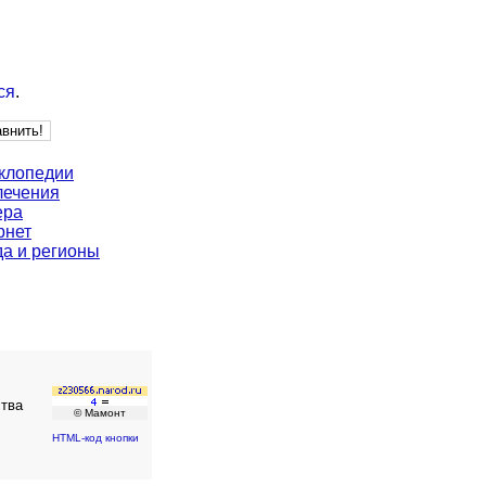
ся
.
клопедии
лечения
ера
рнет
да и регионы
ства
© Мамонт
HTML-код кнопки