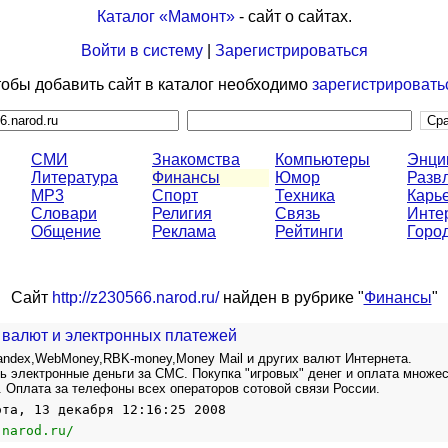
Каталог «Мамонт»
- сайт о сайтах.
Войти в систему
|
Зарегистрироваться
обы добавить сайт в каталог необходимо
зарегистрировать
СМИ
Знакомства
Компьютеры
Энци
Литература
Финансы
Юмор
Разв
MP3
Спорт
Техника
Карь
Словари
Религия
Связь
Инте
Общение
Реклама
Рейтинги
Горо
Сайт
http://z230566.narod.ru/
найден в рубрике "
Финансы
"
 валют и электронных платежей
ndex,WebMoney,RBK-money,Money Mail и других валют Интернета.
ь электронные деньги за СМС. Покупка "игровых" денег и оплата множе
. Оплата за телефоны всех операторов сотовой связи России.
ота, 13 декабря 12:16:25 2008
.narod.ru/