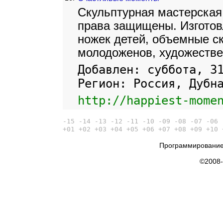
Скульптурная мастерская
права защищены. Изготов
ножек детей, объемные с
молодоженов, художестве
Добавлен: суббота, 3
Регион: Россия, Дубн
http://happiest-mome
-15
-14
-13
-12
-11
-10
-09
-08
-07
-06
+01
+02
+03
+04
+05
+06
+07
+08
+09
+10
Программирование
©2008-