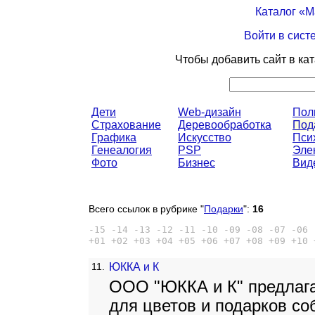
Каталог «
Войти в сист
Чтобы добавить сайт в ка
Дети
Web-дизайн
Пол
Страхование
Деревообработка
Под
Графика
Искусство
Пси
Генеалогия
PSP
Эле
Фото
Бизнес
Вид
Всего ссылок в рубрике "
Подарки
":
16
-15
-14
-13
-12
-11
-10
-09
-08
-07
-06
+01
+02
+03
+04
+05
+06
+07
+08
+09
+10
11.
ЮККА и К
ООО "ЮККА и К" предлага
для цветов и подарков со