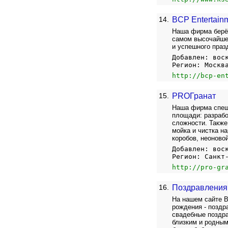
14.
BCP Entertain
Наша фирма берёт
самом высочайшем
и успешного праз
Добавлен: вос
Регион: Москв
http://bcp-en
15.
PROГранат
Наша фирма спеш
площади: разрабо
сложности. Также
мойка и чистка н
коробов, неоново
Добавлен: вос
Регион: Санкт
http://pro-gr
16.
Поздравления 
На нашем сайте В
рождения - поздр
свадебные поздра
близким и родным