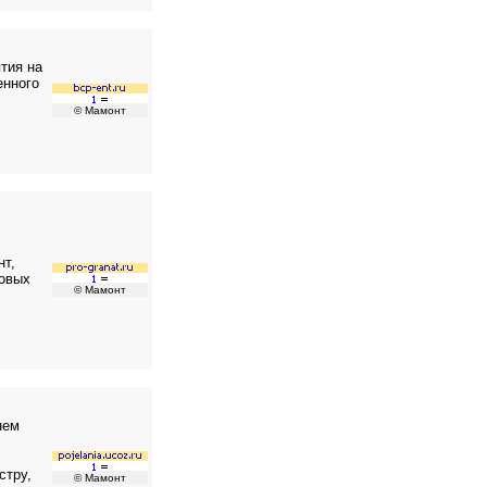
тия на
енного
© Мамонт
нт,
товых
© Мамонт
нем
стру,
© Мамонт