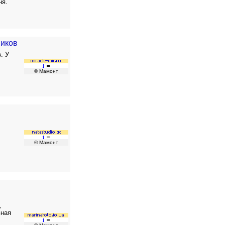
ня.
ников
. У
© Мамонт
© Мамонт
,
ьная