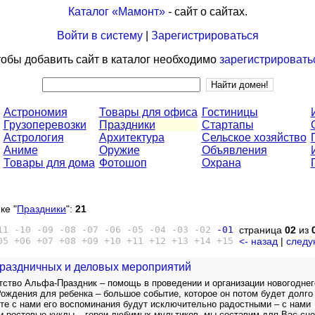
Каталог «Мамонт»
- сайт о сайтах.
Войти в систему
|
Зарегистрироваться
обы добавить сайт в каталог необходимо
зарегистрировать
Астрономия
Товары для офиса
Гостиницы
Грузоперевозки
Праздники
Стартапы
Астрология
Архитектура
Сельское хозяйство
Аниме
Оружие
Объявления
Товары для дома
Фотошоп
Охрана
ке "
Праздники
":
21
11
-10
-09
-08
-07
-06
-05
-04
-03
-02
-01
страница
02
из
05
+06
+07
+08
+09
+10
+11
+12
+13
+14
+15
<- назад
|
следу
раздничных и деловых мероприятий
тство Альфа-Праздник – помощь в проведении и организации новогоднег
Рождения для ребенка – большое событие, которое он потом будет долго
те с нами его воспоминания будут исключительно радостными – с нами
и ростовые куклы – герои любимых мультиков, мы составим для Вас сц