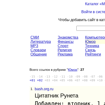
Каталог «
Войти в сист
Чтобы добавить сайт в ка
СМИ
Знакомства
Компьюте
Литература
Финансы
Юмор
MP3
Спорт
Техника
Словари
Религия
Связь
Общение
Реклама
Рейтинги
Всего ссылок в рубрике "
Юмор
":
27
-15
-14
-13
-12
-11
-10
-09
-08
-07
-06
+01
+02
+03
+04
+05
+06
+07
+08
+09
+10
1.
bash.org.ru
Цитатник Рунета
Добавлен: вторник, 1 