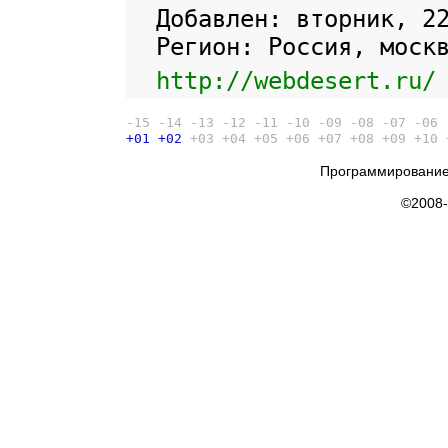
Добавлен: вторник, 2
Регион: Россия, моск
http://webdesert.ru/
-15
-14
-13
-12
-11
-10
-09
-08
-07
-06
+01
+02
+03
+04
+05
+06
+07
+08
+09
+10
Программирование
©2008-