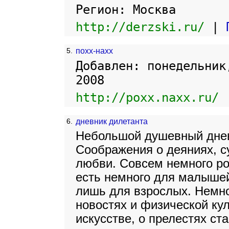
Регион: Москва
http://derzski.ru/
|
5.
похх-нахх
Добавлен: понедельник
2008
http://poxx.naxx.ru/
6.
дневник дилетанта
Небольшой душевный днев
Соображения о деяниях, су
любви. Совсем немного р
есть немного для малышей,
лишь для взрослых. Немн
новостях и физической кул
искусстве, о прелестях ст