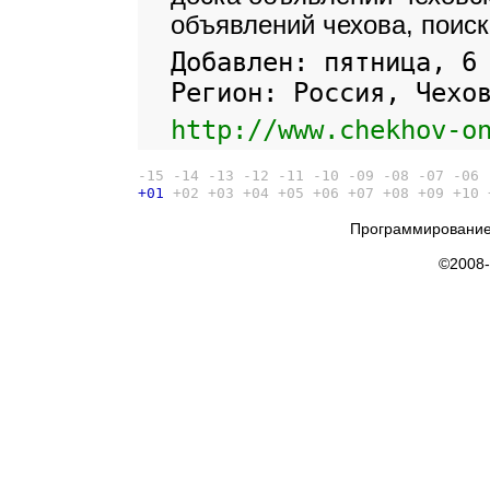
объявлений чехова, поиск
Добавлен: пятница, 6
Регион: Россия, Чехо
http://www.chekhov-o
-15
-14
-13
-12
-11
-10
-09
-08
-07
-06
+01
+02
+03
+04
+05
+06
+07
+08
+09
+10
Программирование
©2008-