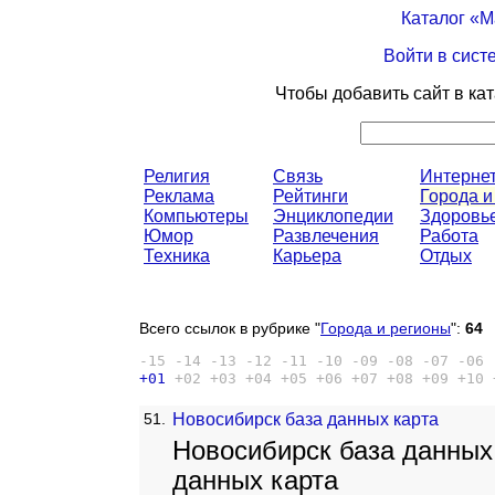
Каталог «
Войти в сист
Чтобы добавить сайт в ка
Религия
Связь
Интерне
Реклама
Рейтинги
Города и
Компьютеры
Энциклопедии
Здоровь
Юмор
Развлечения
Работа
Техника
Карьера
Отдых
Всего ссылок в рубрике "
Города и регионы
":
64
-15
-14
-13
-12
-11
-10
-09
-08
-07
-06
+01
+02
+03
+04
+05
+06
+07
+08
+09
+10
51.
Новосибирск база данных карта
Новосибирск база данных
данных карта