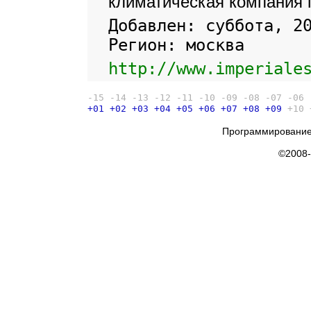
климатическая компания 
Добавлен: суббота, 2
Регион: москва
http://www.imperiale
-15
-14
-13
-12
-11
-10
-09
-08
-07
-06
+01
+02
+03
+04
+05
+06
+07
+08
+09
+10
Программирование
©2008-