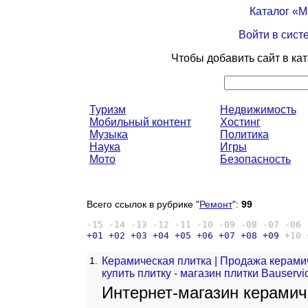
Каталог «
Войти в сист
Чтобы добавить сайт в ка
Туризм
Недвижимость
Мобильный контент
Хостинг
Музыка
Политика
Наука
Игры
Мото
Безопасность
Всего ссылок в рубрике "
Ремонт
":
99
-15
-14
-13
-12
-11
-10
-09
-08
-07
-06
+01
+02
+03
+04
+05
+06
+07
+08
+09
+10
1.
Керамическая плитка | Продажа керами
купить плитку - магазин плитки Bauservi
Интернет-магазин керамиче