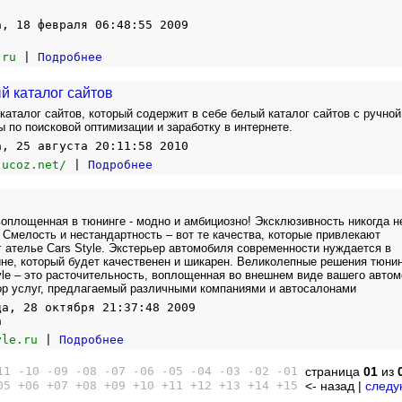
а, 18 февраля 06:48:55 2009
.ru
|
Подробнее
 каталог сайтов
каталог сайтов, который содержит в себе белый каталог сайтов с ручной
 по поисковой оптимизации и заработку в интернете.
а, 25 августа 20:11:58 2010
.ucoz.net/
|
Подробнее
оплощенная в тюнинге - модно и амбициозно! Эксклюзивность никогда н
 Смелость и нестандартность – вот те качества, которые привлекают
г ателье Cars Style. Экстерьер автомобиля современности нуждается в
не, который будет качественен и шикарен. Великолепные решения тюнин
yle – это расточительность, воплощенная во внешнем виде вашего автом
р услуг, предлагаемый различными компаниями и автосалонами
да, 28 октября 21:37:48 2009
а
yle.ru
|
Подробнее
11
-10
-09
-08
-07
-06
-05
-04
-03
-02
-01
страница
01
из
05
+06
+07
+08
+09
+10
+11
+12
+13
+14
+15
<- назад |
следу