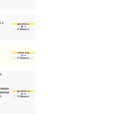
р с
© Мамонт
© Мамонт
и
номере
ламные
b-
© Мамонт