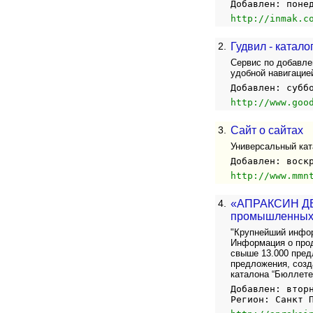
Добавлен: поне
http://inmak.c
2.
Гудвил - катал
Сервис по добавле
удобной навигацие
Добавлен: субб
http://www.goo
3.
Сайт о сайтах
Универсальный кат
Добавлен: воск
http://www.mmn
4.
«АПРАКСИН ДВО
промышленных 
"Крупнейший инфо
Информация о прод
свыше 13.000 пред
предложения, созд
каталона “Бюллете
Добавлен: втор
Регион: Санкт 