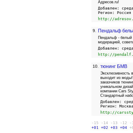
Адресов.ru!
Добавлен: сред
Регион: Россия
http://adresov
9.
Пендальф белый
Пендальф - белый 
модерацией, советы
Добавлен: сред
http://pendalf
10.
тюнинг БМВ
Эксклюзивность в
выходит из моды!
заказчиков тюнин
уникальном дизай
компании Cars St
Стандартный набо
Добавлен: сре
Регион: Москв
http://carsst
-15
-14
-13
-12
-
+01
+02
+03
+04
+