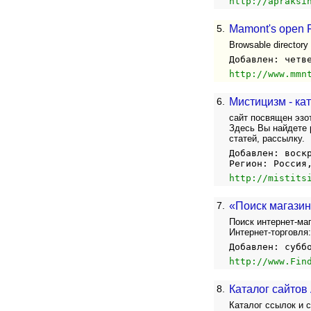
http://apraksi
5.
Mamont's open 
Browsable directory l
Добавлен: четв
http://www.mmn
6.
Мистицизм - ка
сайт посвящен эзот
Здесь Вы найдете р
статей, рассылку.
Добавлен: воск
Регион: Россия
http://mistits
7.
«Поиск магазин
Поиск интернет-маг
Интернет-торговля:
Добавлен: субб
http://www.Fin
8.
Каталог сайтов
Каталог ссылок и с