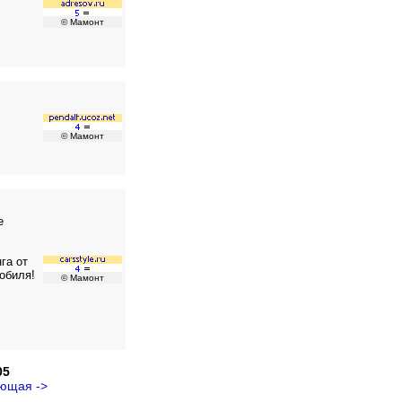
© Мамонт
© Мамонт
е
га от
обиля!
© Мамонт
05
ющая ->