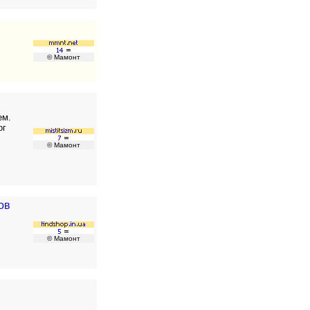
© Мамонт
ем.
ог
© Мамонт
ов
© Мамонт