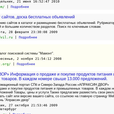
дельник, 21 июня 16:52:47 2010
om/
|
Подробнее
ог сайтов, доска бесплатных объявлений
нию сайтов в каталог и размещению бесплатных объявлений. Рубрикато
й и большим количеством разделов. Поиск по ключевым словам.
ота, 28 февраля 23:30:08 2009
dvil.ru
|
Подробнее
алог поисковой системы "Мамонт".
ресенье, 2 ноября 21:54:12 2008
t.org/
|
Подробнее
Р» Информация о продаже и покупке продуктов питания 
товаров. В каждом номере свыше 13.000 предложений.
рмационный портал СПб и Северо-Запада России.«АПРАКСИН ДВОР»
аже и покупке продуктов питания и промышленных товаров. В каждом 
ложений Товары, цены и услуги.Также предлагаем разместить свои рек
ать сайт или версию вашего сайта, со ссылкою на главную страницу We
нь “Апраксин двор”
ник, 27 октября 21:53:46 2009
Петербург