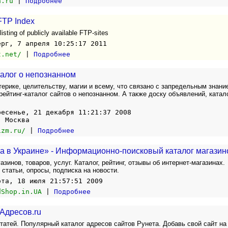
n.ru
|
Подробнее
FTP Index
isting of publicly available FTP-sites
ерг, 7 апреля 10:25:17 2011
t.net/
|
Подробнее
талог о непознанном
ерике, целительству, магии и всему, что связано с запредельным знани
ейтинг-каталог сайтов о непознанном. А также доску объявлений, катал
ресенье, 21 декабря 11:21:37 2008
, Москва
izm.ru/
|
Подробнее
а в Украине» - Информационно-поисковый каталог магазин
азинов, товаров, услуг. Каталог, рейтинг, отзывы об интернет-магазинах.
 статьи, опросы, подписка на новости.
ота, 18 июля 21:57:51 2009
dShop.in.UA
|
Подробнее
 Адресов.ru
татей. Популярный каталог адресов сайтов Рунета. Добавь свой сайт на