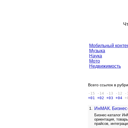
Чт
Мобильный конте
Музыка
Наука
Мото
Недвижимость
Всего ссылок в рубри
-15
-14
-13
-12
-
+01
+02
+03
+04
+
1.
ИнМАК. Бизнес-
Бизнес-каталог Ин
ориентация, товар
прайсов, интеграц