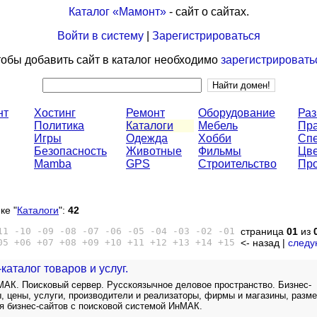
Каталог «Мамонт»
- сайт о сайтах.
Войти в систему
|
Зарегистрироваться
обы добавить сайт в каталог необходимо
зарегистрировать
нт
Хостинг
Ремонт
Оборудование
Раз
Политика
Каталоги
Мебель
Пр
Игры
Одежда
Хобби
Спе
Безопасность
Животные
Фильмы
Цв
Mamba
GPS
Строительство
Пр
ке "
Каталоги
":
42
11
-10
-09
-08
-07
-06
-05
-04
-03
-02
-01
страница
01
из
05
+06
+07
+08
+09
+10
+11
+12
+13
+14
+15
<- назад |
следу
каталог товаров и услуг.
МАК. Поисковый сервер. Русскоязычное деловое пространство. Бизнес-
ы, цены, услуги, производители и реализаторы, фирмы и магазины, разм
ия бизнес-сайтов с поисковой системой ИнМАК.