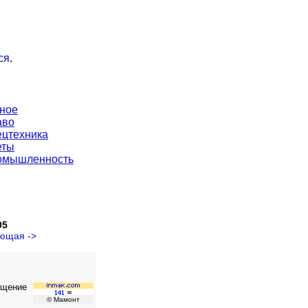
ся
.
ное
аво
цтехника
еты
омышленность
05
ющая ->
ещение
© Мамонт