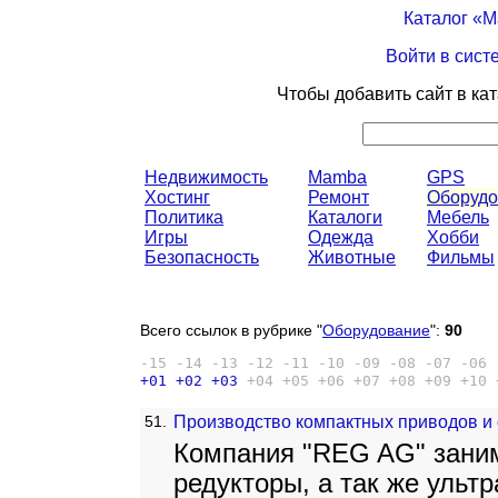
Каталог «
Войти в сист
Чтобы добавить сайт в ка
Недвижимость
Mamba
GPS
Хостинг
Ремонт
Оборудо
Политика
Каталоги
Мебель
Игры
Одежда
Хобби
Безопасность
Животные
Фильмы
Всего ссылок в рубрике "
Оборудование
":
90
-15
-14
-13
-12
-11
-10
-09
-08
-07
-06
+01
+02
+03
+04
+05
+06
+07
+08
+09
+10
51.
Производство компактных приводов и 
Компания "REG AG" зани
редукторы, а так же ульт