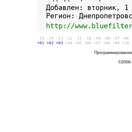
Добавлен: вторник, 1
Регион: Днепропетров
http://www.bluefilte
-15
-14
-13
-12
-11
-10
-09
-08
-07
-06
+01
+02
+03
+04
+05
+06
+07
+08
+09
+10
Программирование
©2008-