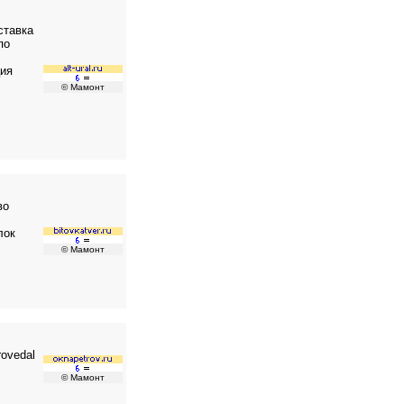
ставка
по
ция
© Мамонт
во
лок
© Мамонт
ovedal
© Мамонт