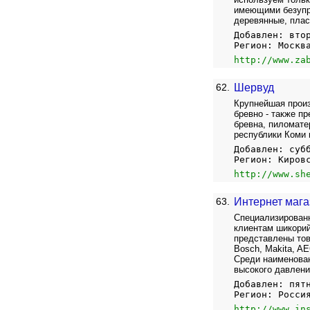
имеющими безупре
деревянные, плас
Добавлен: вто
Регион: Москв
http://www.za
62.
Шервуд
Крупнейшая произ
бревно - также п
бревна, пиломате
республики Коми 
Добавлен: суб
Регион: Киров
http://www.sh
63.
Интернет мага
Специализированн
клиентам шикорий
представлены тов
Bosch, Makita, A
Среди наименован
высокого давлени
Добавлен: пят
Регион: Росси
http://www.in