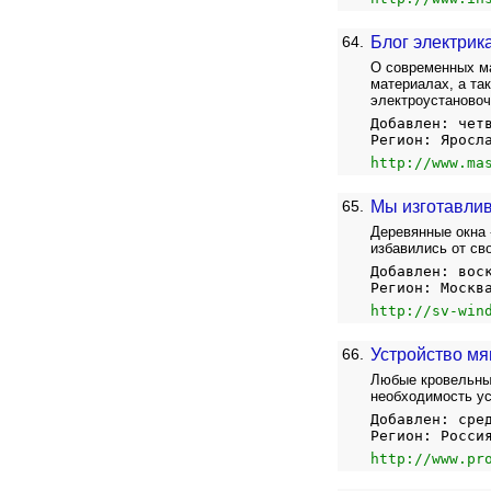
64.
Блог электрик
О современных ма
материалах, а та
электроустановоч
Добавлен: чет
Регион: Яросл
http://www.ma
65.
Мы изготавлив
Деревянные окна 
избавились от св
Добавлен: вос
Регион: Москв
http://sv-win
66.
Устройство мя
Любые кровельные
необходимость ус
Добавлен: сре
Регион: Росси
http://www.pr