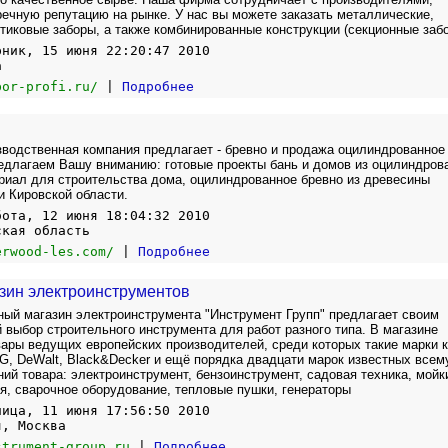
чную репутацию на рынке. У нас вы можете заказать металлические,
тиковые заборы, а также комбинированные конструкции (секционные забо
рник, 15 июня 22:20:47 2010
а
bor-profi.ru/
|
Подробнее
водственная компания предлагает - бревно и продажа оцилиндрованное
редлагаем Вашу вниманию: готовые проекты бань и домов из оцилиндров
риал для строительства дома, оцилиндрованное бревно из древесины
и Кировской области.
бота, 12 июня 18:04:32 2010
ская область
erwood-les.com/
|
Подробнее
зин электроинструментов
ый магазин электроинструмента "Инструмент Групп" предлагает своим
 выбор строительного инструмента для работ разного типа. В магазине
ары ведущих европейских производителей, среди которых такие марки к
EG, DeWalt, Black&Decker и ещё порядка двадцати марок известных всем
ий товара: электроинструмент, бензоинструмент, садовая техника, мойк
я, сварочное оборудование, тепловые пушки, генераторы
ница, 11 июня 17:56:50 2010
я, Москва
strument-group.ru
|
Подробнее