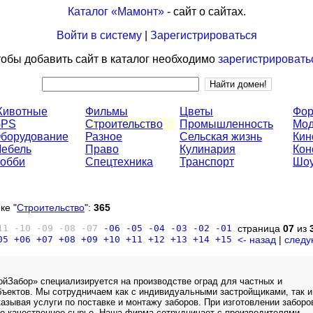
Каталог «Мамонт»
- сайт о сайтах.
Войти в систему
|
Зарегистрироваться
обы добавить сайт в каталог необходимо
зарегистрировать
ивотные
Фильмы
Цветы
Фо
GPS
Строительство
Промышленность
Мод
борудование
Разное
Сельская жизнь
Кин
ебель
Право
Кулинария
Кон
обби
Спецтехника
Транспорт
Шоу
ке "
Строительство
":
365
11
-10
-09
-08
-07
-06
-05
-04
-03
-02
-01
страница
07
из
05
+06
+07
+08
+09
+10
+11
+12
+13
+14
+15
<- назад
|
следу
Забор» специализируется на производстве оград для частных и
ектов. Мы сотрудничаем как с индивидуальными застройщиками, так и
казывая услуги по поставке и монтажу заборов. При изготовлении заборо
о качественное сырье. Наша фирма сотрудничает с производителями,