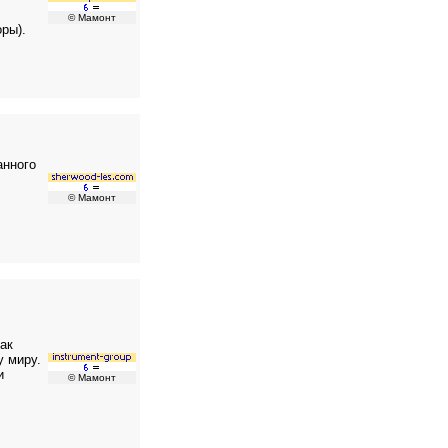
© Мамонт
ры).
анного
© Мамонт
ак
у миру.
и
© Мамонт