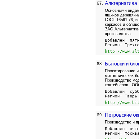
67.
Альтернатива
Основными видами
ящиков деревянны
ГОСТ 16561-76, 
каркасов и облиц
ЗАО Альтернатива
производства.
Добавлен: пят
Регион: Трехг
http://www.al
68.
Бытовки и бло
Проектирование и
металлических бы
Производство мод
контейнеров - О
Добавлен: суб
Регион: Тверь
http://www.bi
69.
Петровские ок
Производство и п
Добавлен: пят
Регион: Москв