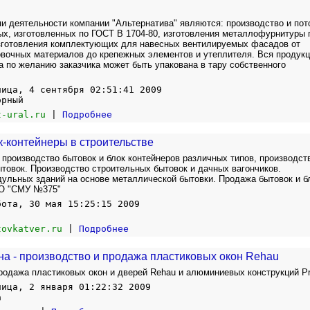
 деятельности компании "Альтернатива" являются: производство и пот
х, изготовленных по ГОСТ В 1704-80, изготовления металлофурнитуры 
изготовления комплектующих для навесных вентилируемых фасадов от
овочных материалов до крепежных элементов и утеплителя. Вся продук
 по желанию заказчика может быть упакована в тару собственного
ница, 4 сентября 02:51:41 2009
орный
t-ural.ru
|
Подробнее
к-контейнеры в строительстве
 производство бытовок и блок контейнеров различных типов, производст
товок. Производство строительных бытовок и дачных вагончиков.
ульных зданий на основе металлической бытовки. Продажа бытовок и б
ОО "СМУ №375"
бота, 30 мая 15:25:15 2009
tovkatver.ru
|
Подробнее
на - производство и продажа пластиковых окон Rehau
родажа пластиковых окон и дверей Rehau и алюминиевых конструкций Pr
ница, 2 января 01:22:32 2009
а