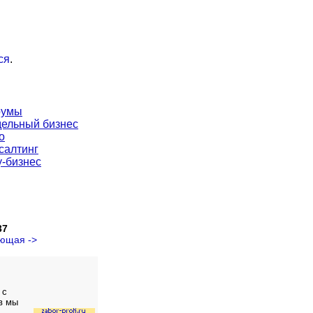
ся
.
румы
ельный бизнес
о
салтинг
-бизнес
37
ющая ->
 с
в мы