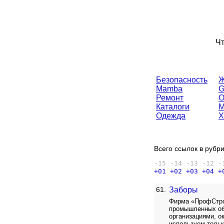
Чт
Безопасность
Ж
Mamba
Ремонт
О
Каталоги
М
Одежда
Х
Всего ссылок в рубри
-15
-14
-13
-12
-
+01
+02
+03
+04
+
61.
Заборы
Фирма «ПрофСтрой
промышленных объ
организациями, о
используем тольк