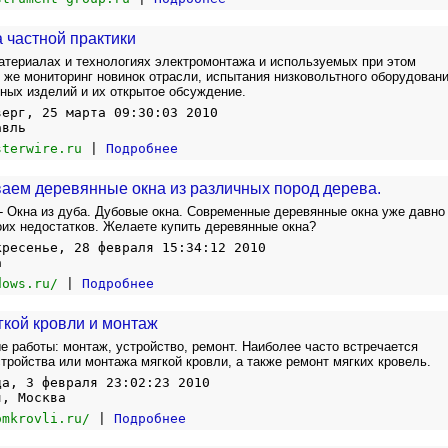
а частной практики
териалах и технологиях электромонтажа и используемых при этом
к же мониторинг новинок отрасли, испытания низковольтного оборудовани
ных изделий и их открытое обсуждение.
верг, 25 марта 09:30:03 2010
авль
sterwire.ru
|
Подробнее
аем деревянные окна из различных пород дерева.
- Окна из дуба. Дубовые окнa. Современные деревянные окна уже давно
оих недостатков. Желаете купить деревянные окна?
кресенье, 28 февраля 15:34:12 2010
а
dows.ru/
|
Подробнее
гкой кровли и монтаж
 работы: монтаж, устройство, ремонт. Наиболее часто встречается
тройства или монтажа мягкой кровли, а также ремонт мягких кровель.
да, 3 февраля 23:02:23 2010
я, Москва
omkrovli.ru/
|
Подробнее