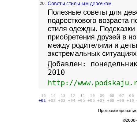
20.
Советы стильным девочкам
Полезные советы для дев
подросткового возраста п
стиля одежды. Подсказки
приобретения друзей в н
между родителями и деть
экстремальных ситуациях
Добавлен: понедельни
2010
http://www.podskaju.
-15
-14
-13
-12
-11
-10
-09
-08
-07
-06
+01
+02
+03
+04
+05
+06
+07
+08
+09
+10
Программирование
©2008-