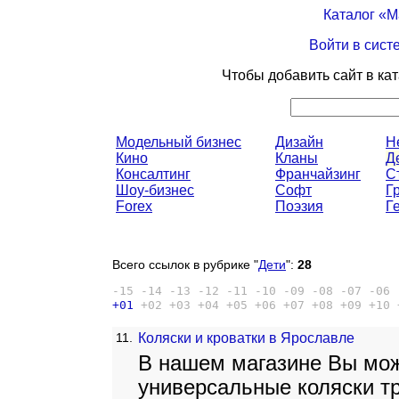
Каталог «
Войти в сист
Чтобы добавить сайт в ка
Модельный бизнес
Дизайн
Н
Кино
Кланы
Д
Консалтинг
Франчайзинг
С
Шоу-бизнес
Софт
Г
Forex
Поэзия
Г
Всего ссылок в рубрике "
Дети
":
28
-15
-14
-13
-12
-11
-10
-09
-08
-07
-06
+01
+02
+03
+04
+05
+06
+07
+08
+09
+10
11.
Коляски и кроватки в Ярославле
В нашем магазине Вы мож
универсальные коляски 