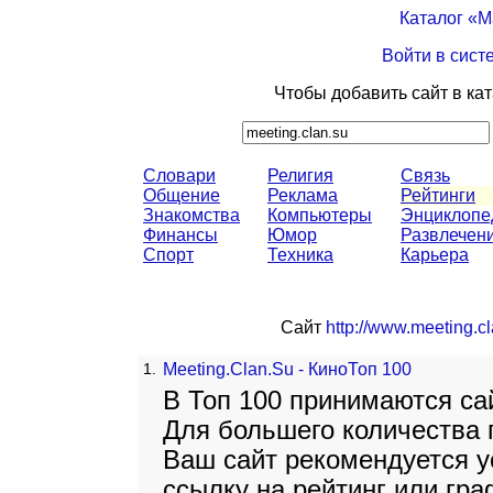
Каталог «
Войти в сист
Чтобы добавить сайт в ка
Словари
Религия
Связь
Общение
Реклама
Рейтинги
Знакомства
Компьютеры
Энциклопе
Финансы
Юмор
Развлечен
Спорт
Техника
Карьера
Сайт
http://www.meeting.cl
1.
Meeting.Clan.Su - КиноТоп 100
В Топ 100 принимаются сай
Для большего количества 
Ваш сайт рекомендуется у
ссылку на рейтинг или гр