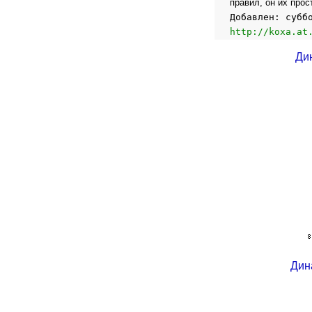
правил, он их прос
Добавлен: субб
http://koxa.at
Ди
Дин