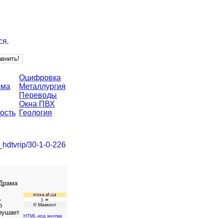
ся
.
Оцифровка
ема
Металлургия
Переводы
Окна ПВХ
ость
Геология
_hdtvrip/30-1-0-226
 Драма
,
о
© Мамонт
рушает
HTML-код кнопки