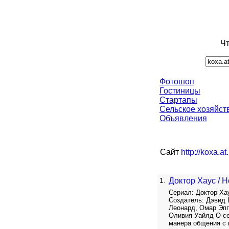
Чт
Фотошоп
Гостиницы
Стартапы
Сельское хозяйст
Объявления
Сайт
http://koxa.
1.
Доктор Хаус / H
Сериал: Доктор Ха
Создатель: Дэвид 
Леонард, Омар Эпп
Оливия Уайлд О cер
манера общения с 