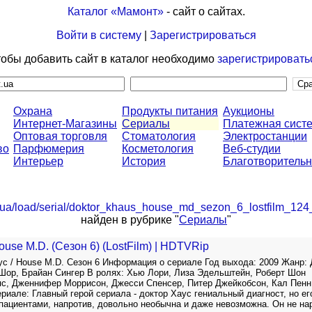
Каталог «Мамонт»
- сайт о сайтах.
Войти в систему
|
Зарегистрироваться
обы добавить сайт в каталог необходимо
зарегистрировать
Охрана
Продукты питания
Аукционы
Интернет-Магазины
Сериалы
Платежная сист
Оптовая торговля
Стоматология
Электростанции
во
Парфюмерия
Косметология
Веб-студии
Интерьер
История
Благотворительн
at.ua/load/serial/doktor_khaus_house_md_sezon_6_lostfilm_124
найден в рубрике "
Сериалы
"
ouse M.D. (Сезон 6) (LostFilm) | HDTVRip
ус / House M.D. Сезон 6 Информация о сериале Год выхода: 2009 Жанр:
Шор, Брайан Сингер В ролях: Хью Лори, Лиза Эдельштейн, Роберт Шон
с, Дженнифер Моррисон, Джесси Спенсер, Питер Джейкобсон, Кал Пенн
иале: Главный герой сериала - доктор Хаус гениальный диагност, но ег
пациентами, напротив, довольно необычна и даже невозможна. Он не на