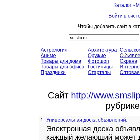
Каталог «
Войти в сист
Чтобы добавить сайт в ка
Астрология
Архитектура
Сельско
Аниме
Оружие
Объявл
Товары для дома
Фотошоп
Охрана
Товары для офиса
Гостиницы
Интерне
Праздники
Стартапы
Оптовая
Сайт
http://www.smsli
рубрике
1.
Универсальная доска объявлений.
Электронная доска объявле
каждый желающий может д