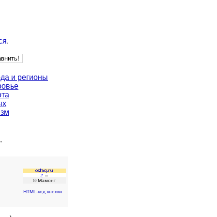
ся
.
да и регионы
ровье
ота
ых
изм
"
© Мамонт
HTML-код кнопки