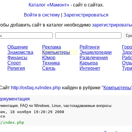
Каталог «Мамонт»
- сайт о сайтах.
Войти в систему
|
Зарегистрироваться
обы добавить сайт в каталог необходимо
зарегистрировать
Общение
Реклама
Рейтинги
Горо
Знакомства
Компьютеры
Энциклопедии
Здо
Финансы
Юмор
Развлечения
Раб
Спорт
Техника
Карьера
Отд
Религия
Связь
Интернет
Тур
Сайт
http://osfaq.ru/index.php
найден в рубрике "
Компьютеры
документация
ментация, FAQ по Windows, Linux, частозадаваемые вопросы
ник, 18 ноября 19:20:29 2008
нск
u/index.php