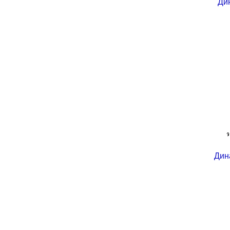
Ди
Дин