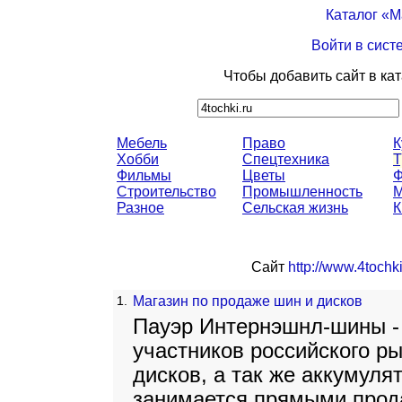
Каталог «
Войти в сист
Чтобы добавить сайт в ка
Мебель
Право
К
Хобби
Спецтехника
Т
Фильмы
Цветы
Строительство
Промышленность
М
Разное
Сельская жизнь
К
Сайт
http://www.4tochki
1.
Магазин по продаже шин и дисков
Пауэр Интернэшнл-шины - 
участников российского р
дисков, а так же аккумуля
занимается прямыми прод