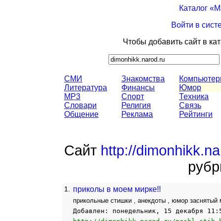
Каталог «
Войти в сист
Чтобы добавить сайт в ка
СМИ
Знакомства
Компьюте
Литература
Финансы
Юмор
MP3
Спорт
Техника
Словари
Религия
Связь
Общение
Реклама
Рейтинги
Сайт
http://dimonhikk.na
рубр
1.
приколы в моем мирке!!
прикольные стишки , анекдоты , юмор заснятый
Добавлен: понедельник, 15 декабря 11: