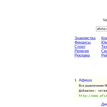
Чт
Знакомства
Ко
Финансы
Юм
Спорт
Те
Религия
Св
Реклама
Ре
1.
Афиша
Все развлечения Мо
Добавлен: четв
http://www.afi
Ди