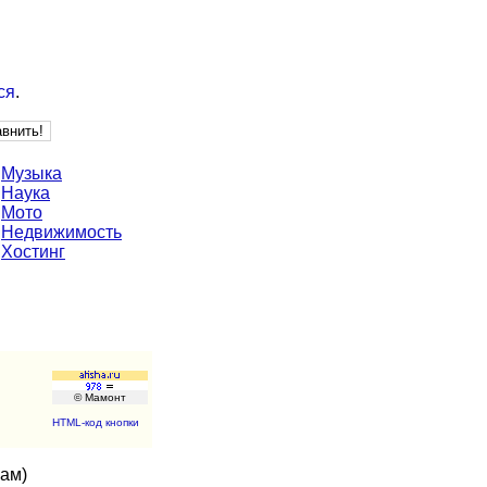
ся
.
Музыка
Наука
Мото
Недвижимость
Хостинг
© Мамонт
HTML-код кнопки
кам)