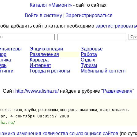
Каталог «Мамонт»
- сайт о сайтах.
Войти в систему
|
Зарегистрироваться
обы добавить сайт в каталог необходимо
зарегистрировать
мпьютеры
Энциклопедии
Здоровье
ор
Развлечения
Работа
хника
Карьера
Отдых
язь
Интернет
Туризм
йтинги
Города и регионы
Мобильный контент
Сайт
http://www.afisha.ru/
найден в рубрике "
Развлечения
"
сквы: кино, клубы, рестораны, концерты, выставки, театр, магазины
ерг, 4 сентября 08:05:57 2008
sha.ru/
намика изменения количества ссылающихся сайтов
(по сут