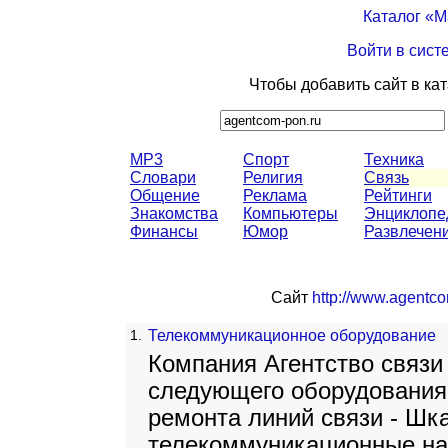
Каталог «
Войти в сист
Чтобы добавить сайт в ка
MP3
Спорт
Техника
Словари
Религия
Связь
Общение
Реклама
Рейтинги
Знакомства
Компьютеры
Энциклопе
Финансы
Юмор
Развлечен
Сайт
http://www.agentco
1.
Телекоммуникационное оборудование
Компания Агентство связи
следующего оборудования 
ремонта линий связи - Ш
телекоммуникационные н