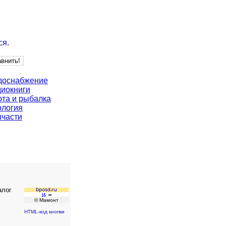
ся
.
доснабжение
диокниги
ота и рыбалка
ология
пчасти
алог
© Мамонт
HTML-код кнопки