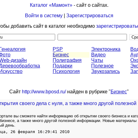
Каталог «Мамонт»
- сайт о сайтах.
Войти в систему
|
Зарегистрироваться
обы добавить сайт в каталог необходимо
зарегистрировать
Генеалогия
PSP
Электроника
Во
Фото
Бизнес
Видео
Ау
Web-дизайн
Полиграфия
Чаты
Ох
Деревообработка
Подарки
Полезное
Эк
Искусство
Психология
Звукозапись
За
Сайт
http://www.bposd.ru/
найден в рубрике "
Бизнес
"
ткрытия своего дела с нуля, а также много другой полезной
ортале вы сможете найти информацию об открытии своего бизнеса и кат
 бизнесе, а также много другой полезной информации. Новые материалы
ый день.
ица, 26 февраля 16:29:41 2010