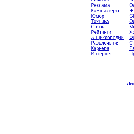
Реклама
О
Компьютеры
Ж
Юмор
G
Техника
О
Связь
М
Рейтинги
Х
Энциклопедии
Ф
Развлечения
С
Карьера
Р
Интернет
П
Ди