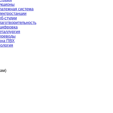
укционы
латежная система
лектростанции
еб-студии
лаготворительность
цифровка
еталлургия
ереводы
кна ПВХ
еология
кам)