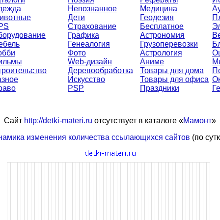
дежда
Непознанное
Медицина
А
ивотные
Дети
Геодезия
П
PS
Страхование
Бесплатное
Э
борудование
Графика
Астрономия
В
ебель
Генеалогия
Грузоперевозки
Б
обби
Фото
Астрология
О
ильмы
Web-дизайн
Аниме
М
троительство
Деревообработка
Товары для дома
П
азное
Искусство
Товары для офиса
О
раво
PSP
Праздники
Г
Сайт
http://detki-materi.ru
отсутствует в каталоге «
Мамонт
»
намика изменения количества ссылающихся сайтов
(по сут