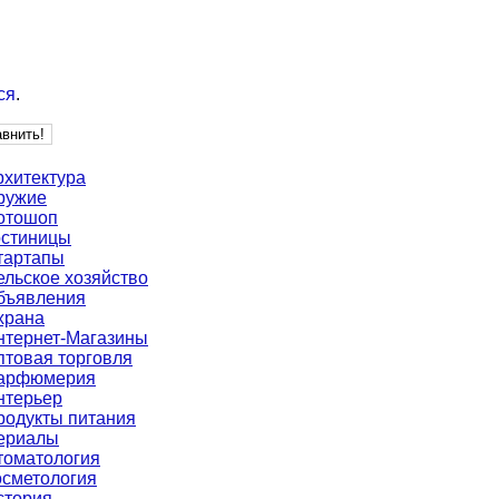
ся
.
рхитектура
ружие
отошоп
остиницы
тартапы
ельское хозяйство
бъявления
храна
нтернет-Магазины
птовая торговля
арфюмерия
нтерьер
родукты питания
ериалы
томатология
осметология
стория