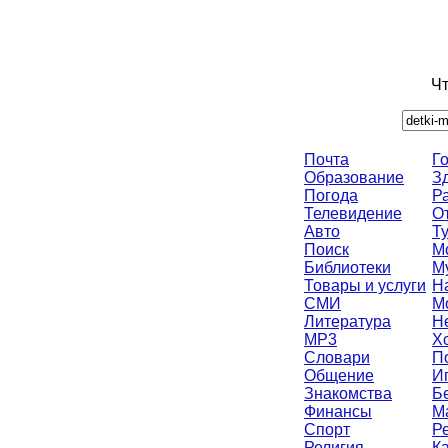
Чт
Почта
Г
Образование
З
Погода
Р
Телевидение
О
Авто
Т
Поиск
М
Библиотеки
М
Товары и услуги
Н
СМИ
М
Литература
Н
MP3
Х
Словари
П
Общение
И
Знакомства
Б
Финансы
M
Спорт
Р
Религия
К