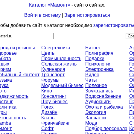
Каталог «Мамонт»
- сайт о сайтах.
Войти в систему
|
Зарегистрироваться
обы добавить сайт в каталог необходимо
зарегистрировать
орода и регионы
Спецтехника
Бизнес
А
доровье
Цветы
Полиграфия
О
абота
Промышленность
Подарки
Ф
тдых
Сельская жизнь
Психология
Г
уризм
Кулинария
Электроника
С
обильный контент
Транспорт
Видео
С
узыка
Форумы
Чаты
О
аука
Модельный бизнес
Полезное
О
ото
Кино
Звукозапись
И
едвижимость
Консалтинг
Водоснабжение
О
остинг
Шоу-бизнес
Аудиокниги
П
олитика
Forex
Охота и рыбалка
И
гры
Дизайн
Экология
П
езопасность
Кланы
Запчасти
С
amba
Франчайзинг
Мода
С
емонт
Софт
Подбор персонала
К
аталоги
Поэзия
Рефераты
И