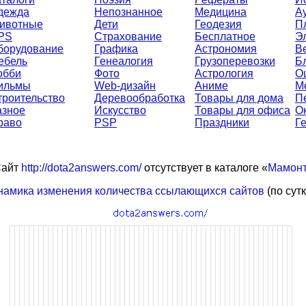
дежда
Непознанное
Медицина
А
ивотные
Дети
Геодезия
П
PS
Страхование
Бесплатное
Э
борудование
Графика
Астрономия
В
ебель
Генеалогия
Грузоперевозки
Б
обби
Фото
Астрология
О
ильмы
Web-дизайн
Аниме
М
троительство
Деревообработка
Товары для дома
П
азное
Искусство
Товары для офиса
О
раво
PSP
Праздники
Г
айт
http://dota2answers.com/
отсутствует в каталоге «
Мамон
намика изменения количества ссылающихся сайтов
(по сут