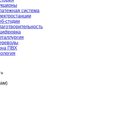
укционы
латежная система
лектростанции
еб-студии
лаготворительность
цифровка
еталлургия
ереводы
кна ПВХ
еология
т
»
кам)