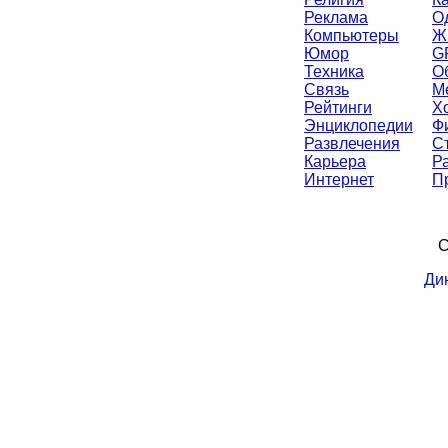
Реклама
О
Компьютеры
Ж
Юмор
G
Техника
О
Связь
М
Рейтинги
Х
Энциклопедии
Ф
Развлечения
С
Карьера
Р
Интернет
П
С
Ди