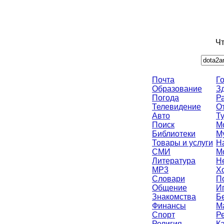
Чт
Почта
Г
Образование
З
Погода
Р
Телевидение
О
Авто
Т
Поиск
М
Библиотеки
М
Товары и услуги
Н
СМИ
М
Литература
Н
MP3
Х
Словари
П
Общение
И
Знакомства
Б
Финансы
M
Спорт
Р
Религия
К