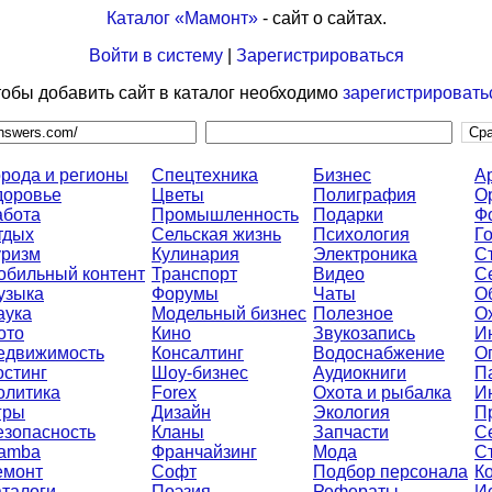
Каталог «Мамонт»
- сайт о сайтах.
Войти в систему
|
Зарегистрироваться
обы добавить сайт в каталог необходимо
зарегистрировать
орода и регионы
Спецтехника
Бизнес
А
доровье
Цветы
Полиграфия
О
абота
Промышленность
Подарки
Ф
тдых
Сельская жизнь
Психология
Г
уризм
Кулинария
Электроника
С
обильный контент
Транспорт
Видео
С
узыка
Форумы
Чаты
О
аука
Модельный бизнес
Полезное
О
ото
Кино
Звукозапись
И
едвижимость
Консалтинг
Водоснабжение
О
остинг
Шоу-бизнес
Аудиокниги
П
олитика
Forex
Охота и рыбалка
И
гры
Дизайн
Экология
П
езопасность
Кланы
Запчасти
С
amba
Франчайзинг
Мода
С
емонт
Софт
Подбор персонала
К
аталоги
Поэзия
Рефераты
И