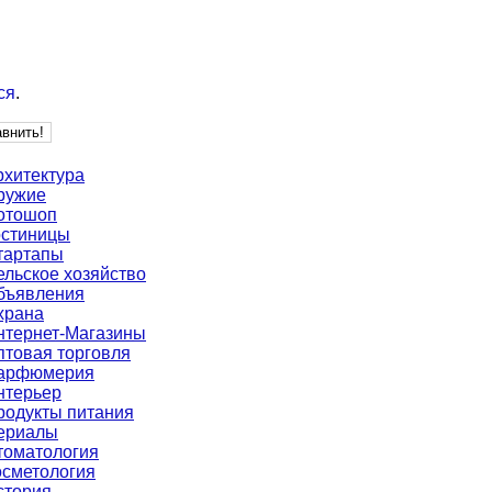
ся
.
рхитектура
ружие
отошоп
остиницы
тартапы
ельское хозяйство
бъявления
храна
нтернет-Магазины
птовая торговля
арфюмерия
нтерьер
родукты питания
ериалы
томатология
осметология
стория