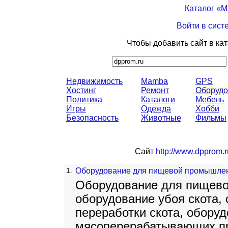
Каталог «
Войти в сист
Чтобы добавить сайт в ка
Недвижимость
Mamba
GPS
Хостинг
Ремонт
Оборудо
Политика
Каталоги
Мебель
Игры
Одежда
Хобби
Безопасность
Животные
Фильмы
Сайт
http://www.dpprom.r
1.
Оборудование для пищевой промышле
Оборудование для пищев
оборудование убоя скота,
переработки скота, обору
мясоперерабатывающих пр