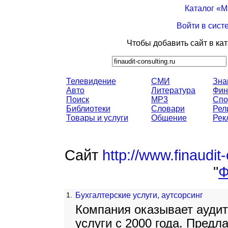
Каталог «
Войти в сист
Чтобы добавить сайт в ка
Телевидение
СМИ
Зна
Авто
Литература
Фин
Поиск
MP3
Спо
Библиотеки
Словари
Рел
Товары и услуги
Общение
Рек
Сайт
http://www.finaudit-
"
Ф
1.
Бухгалтерские услуги, аутсорсинг
Компания оказывает аудит
услуги с 2000 года. Предл