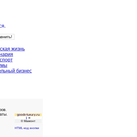
ся
.
ская жизнь
нария
спорт
умы
льный бизнес
ров.
аты.
© Мамонт
HTML-код кнопки