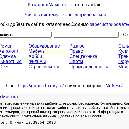
Каталог «Мамонт»
- сайт о сайтах.
Войти в систему
|
Зарегистрироваться
обы добавить сайт в каталог необходимо
зарегистрировать
Ремонт
Оборудование
Разное
Сель
Каталоги
Мебель
Право
Кули
Одежда
Хобби
Спецтехника
Тран
Животные
Фильмы
Цветы
Фор
GPS
Строительство
Промышленность
Моде
Сайт
https://goods-luxury.ru/
найден в рубрике "
Мебель
"
з Москва
ет изготовление на заказ мебели для дома, ресторанов, бильярдных, ба
кции: двери, лестницы, потолки, кабинеты, столы, сейфы, потайные комн
интерьеров, авторский надзор за реализацией проекта. Информация о
лектующих. Контактные данные. Доставка по всей России.
ерг, 6 июля 19:39:54 2023