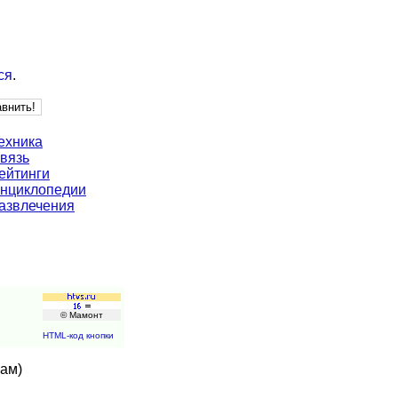
ся
.
ехника
вязь
ейтинги
нциклопедии
азвлечения
© Мамонт
HTML-код кнопки
кам)