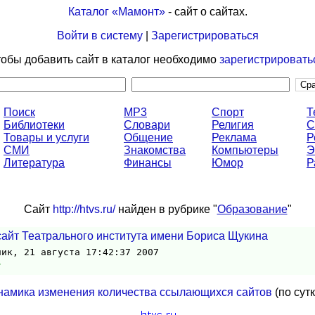
Каталог «Мамонт»
- сайт о сайтах.
Войти в систему
|
Зарегистрироваться
обы добавить сайт в каталог необходимо
зарегистрировать
Поиск
MP3
Спорт
Т
Библиотеки
Словари
Религия
С
Товары и услуги
Общение
Реклама
Р
СМИ
Знакомства
Компьютеры
Э
Литература
Финансы
Юмор
Р
Сайт
http://htvs.ru/
найден в рубрике "
Образование
"
айт Театрального института имени Бориса Щукина
ник, 21 августа 17:42:37 2007
/
намика изменения количества ссылающихся сайтов
(по сут