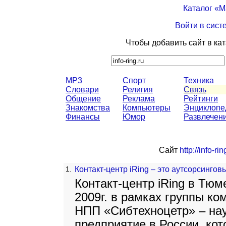
Каталог «
Войти в сист
Чтобы добавить сайт в ка
MP3
Спорт
Техника
Словари
Религия
Связь
Общение
Реклама
Рейтинги
Знакомства
Компьютеры
Энциклопе
Финансы
Юмор
Развлечен
Сайт
http://info-rin
1.
Контакт-центр iRing – это аутсорсинго
Контакт-центр iRing в Тюм
2009г. в рамках группы к
НПП «Сибтехноцетр» – на
предприятие в России, ко