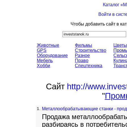
Каталог «
Войти в сист
Чтобы добавить сайт в ка
Животные
Фильмы
Цветы
GPS
Строительство
Промы
Оборудование
Разное
Сельс
Мебель
Право
Кулин
Хобби
Спецтехника
Транс
Сайт
http://www.inves
"
Пром
1.
Металлообрабатывающие станки - прод
Продажа металлообрабаты
разбираясь в потребитель