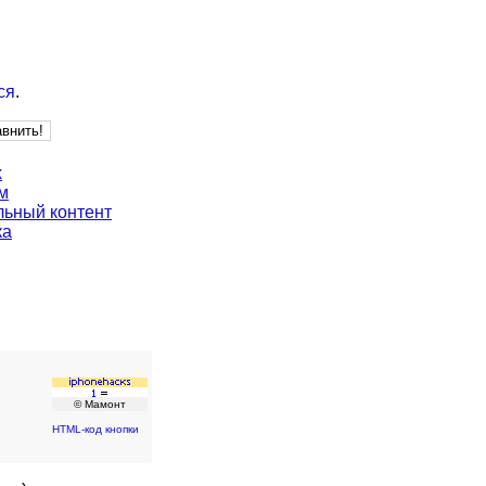
ся
.
х
м
ьный контент
ка
© Мамонт
HTML-код кнопки