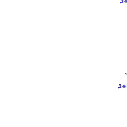
Ди
Дин