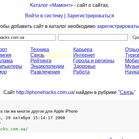
Каталог «Мамонт»
- сайт о сайтах.
Войти в систему
|
Зарегистрироваться
обы добавить сайт в каталог необходимо
зарегистрировать
орт
Техника
Карьера
Отды
лигия
Связь
Интернет
Туриз
клама
Рейтинги
Города и регионы
Мобил
мпьютеры
Энциклопедии
Здоровье
Музы
ор
Развлечения
Работа
Наука
Сайт
http://iphonehacks.com.ua/
найден в рубрике "
Связь
"
а так же многое другое для Apple iPhone
а, 29 октября 15:14:17 2008
а
acks.com.ua/