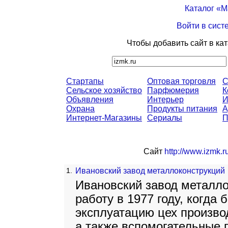
Каталог «
Войти в сист
Чтобы добавить сайт в ка
Стартапы
Оптовая торговля
С
Сельское хозяйство
Парфюмерия
К
Объявления
Интерьер
И
Охрана
Продукты питания
А
Интернет-Магазины
Сериалы
П
Сайт
http://www.izmk.r
1.
Ивановский завод металлоконструкций
Ивановский завод металло
работу в 1977 году, когда
эксплуатацию цех произво
а также вспомогательные 