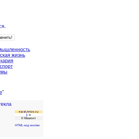
ся
.
мышленность
ская жизнь
нария
спорт
умы
е
"
текла
© Мамонт
HTML-код кнопки