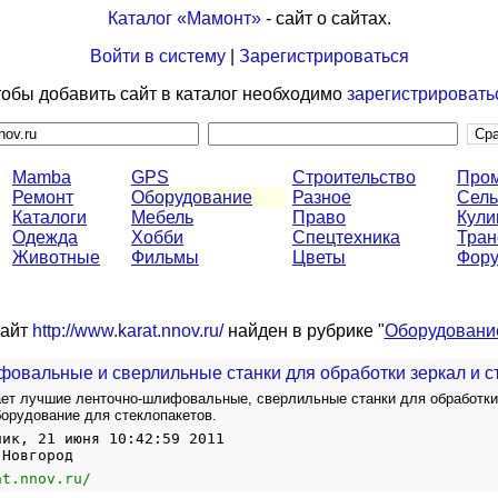
Каталог «Мамонт»
- сайт о сайтах.
Войти в систему
|
Зарегистрироваться
обы добавить сайт в каталог необходимо
зарегистрировать
Mamba
GPS
Строительство
Про
Ремонт
Оборудование
Разное
Сель
Каталоги
Мебель
Право
Кули
Одежда
Хобби
Спецтехника
Тран
Животные
Фильмы
Цветы
Фор
айт
http://www.karat.nnov.ru/
найден в рубрике "
Оборудовани
вальные и сверлильные станки для обработки зеркал и с
ет лучшие ленточно-шлифовальные, сверлильные станки для обработки
борудование для стеклопакетов.
ник, 21 июня 10:42:59 2011
 Новгород
at.nnov.ru/