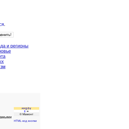
ся
.
да и регионы
ровье
ота
ых
изм
© Мамонт
самыми
HTML-код кнопки