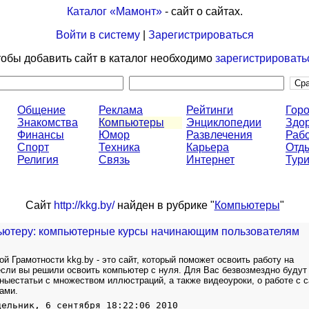
Каталог «Мамонт»
- сайт о сайтах.
Войти в систему
|
Зарегистрироваться
обы добавить сайт в каталог необходимо
зарегистрировать
Общение
Реклама
Рейтинги
Горо
Знакомства
Компьютеры
Энциклопедии
Здо
Финансы
Юмор
Развлечения
Раб
Спорт
Техника
Карьера
Отд
Религия
Связь
Интернет
Тур
Сайт
http://kkg.by/
найден в рубрике "
Компьютеры
"
ьютеру: компьютерные курсы начинающим пользователям
 Грамотности kkg.by - это сайт, который поможет освоить работу на
сли вы решили освоить компьютер с нуля. Для Вас безвозмездно будут
ыестатьи с множеством иллюстраций, а также видеоуроки, о работе с 
ами.
дельник, 6 сентября 18:22:06 2010