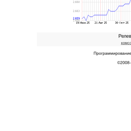
Релев
комс
Программирование
©2008-