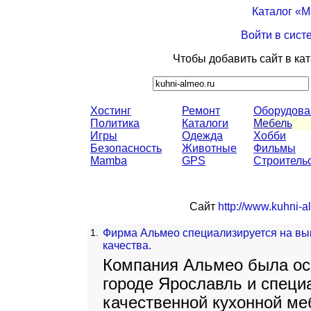
Каталог «
Войти в сист
Чтобы добавить сайт в ка
Хостинг
Ремонт
Оборудова
Политика
Каталоги
Мебель
Игры
Одежда
Хобби
Безопасность
Животные
Фильмы
Mamba
GPS
Строитель
Сайт
http://www.kuhni-a
1.
Фирма Альмео специализируется на вы
качества.
Компания Альмео была осн
городе Ярославль и специ
качественной кухонной м