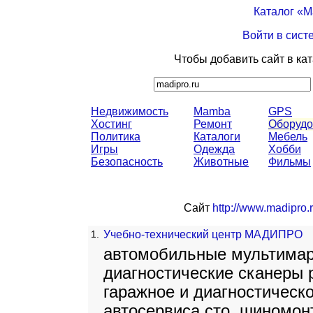
Каталог «
Войти в сист
Чтобы добавить сайт в ка
Недвижимость
Mamba
GPS
Хостинг
Ремонт
Оборудо
Политика
Каталоги
Мебель
Игры
Одежда
Хобби
Безопасность
Животные
Фильмы
Сайт
http://www.madipro.
1.
Учебно-технический центр МАДИПРО
автомобильные мультимар
диагностические сканеры 
гаражное и диагностическ
автосервиса сто, шиномо