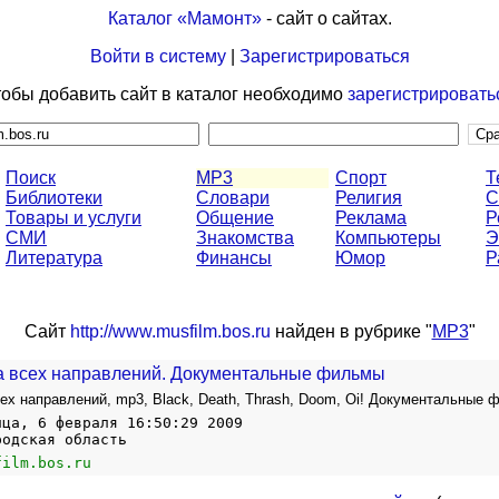
Каталог «Мамонт»
- сайт о сайтах.
Войти в систему
|
Зарегистрироваться
обы добавить сайт в каталог необходимо
зарегистрировать
Поиск
MP3
Спорт
Т
Библиотеки
Словари
Религия
С
Товары и услуги
Общение
Реклама
Р
СМИ
Знакомства
Компьютеры
Э
Литература
Финансы
Юмор
Р
Сайт
http://www.musfilm.bos.ru
найден в рубрике "
MP3
"
а всех направлений. Документальные фильмы
ех направлений, mp3, Black, Death, Thrash, Doom, Oi! Документальные
ица, 6 февраля 16:50:29 2009
родская область
film.bos.ru