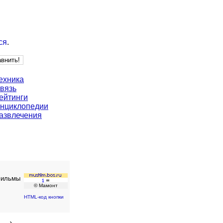
ся
.
ехника
вязь
ейтинги
нциклопедии
азвлечения
 фильмы
© Мамонт
HTML-код кнопки