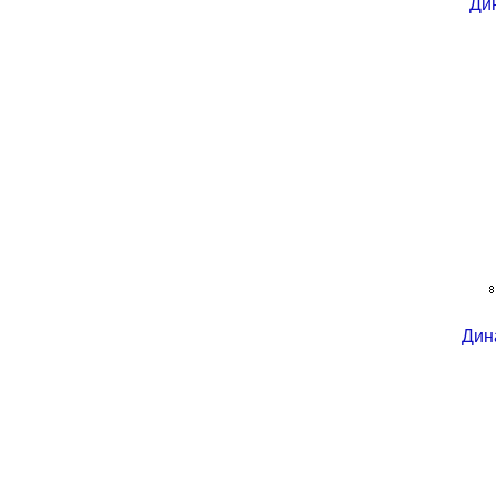
Ди
Дин