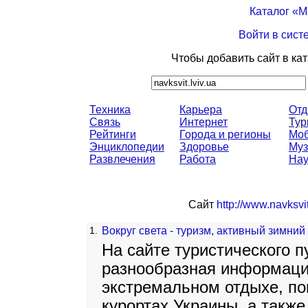
Каталог «
Войти в сист
Чтобы добавить сайт в ка
Техника
Карьера
От
Связь
Интернет
Тур
Рейтинги
Города и регионы
Моб
Энциклопедии
Здоровье
Муз
Развлечения
Работа
Нау
Сайт
http://www.navksvit
1.
Вокруг света - туризм, активный зимни
На сайте туристического 
разнообразная информация
экстремальном отдыхе, п
курортах Украины, а также