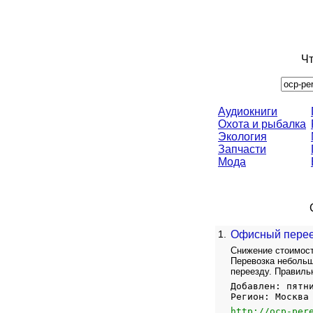
Чт
Аудиокниги
Охота и рыбалка
Экология
Запчасти
Мода
1.
Офисный перее
Снижение стоимост
Перевозка небольш
переезду. Правиль
Добавлен: пятн
Регион: Москва
http://ocp-per