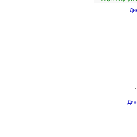
Ди
Дин