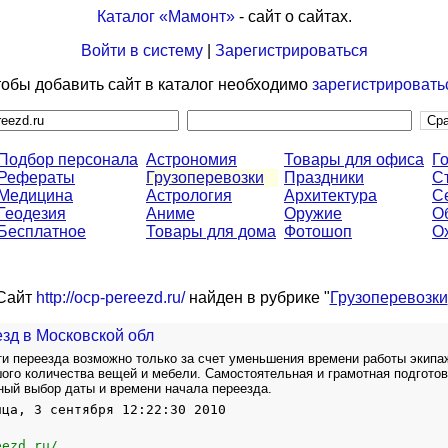
Каталог «Мамонт»
- сайт о сайтах.
Войти в систему
|
Зарегистрироваться
обы добавить сайт в каталог необходимо
зарегистрировать
Подбор персонала
Астрономия
Товары для офиса
Г
Рефераты
Грузоперевозки
Праздники
С
Медицина
Астрология
Архитектура
С
Геодезия
Аниме
Оружие
О
Бесплатное
Товары для дома
Фотошоп
О
Сайт
http://ocp-pereezd.ru/
найден в рубрике "
Грузоперевозки
зд в Московской обл
и переезда возможно только за счет уменьшения времени работы экипа
ого количества вещей и мебели. Самостоятельная и грамотная подготов
ный выбор даты и времени начала переезда.
ица, 3 сентября 12:22:30 2010
eezd.ru/