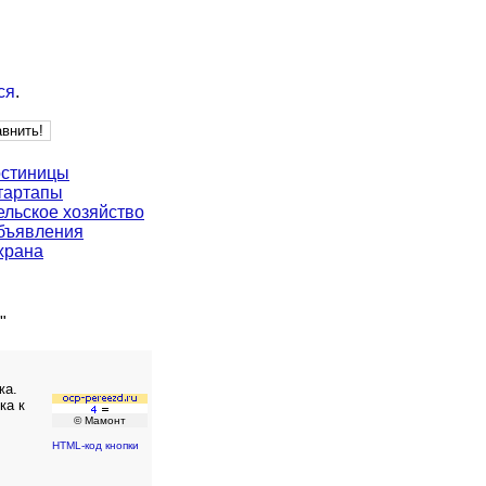
ся
.
остиницы
тартапы
ельское хозяйство
бъявления
храна
"
жа.
ка к
© Мамонт
HTML-код кнопки