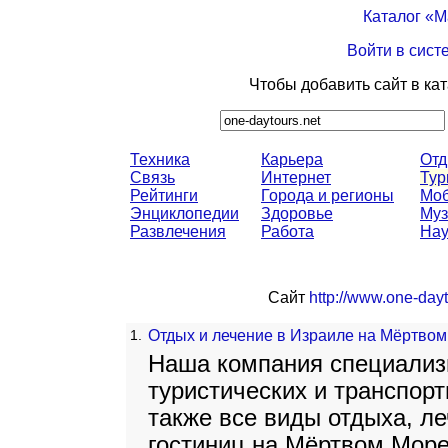
Каталог «
Войти в сист
Чтобы добавить сайт в ка
Техника
Карьера
От
Связь
Интернет
Тур
Рейтинги
Города и регионы
Моб
Энциклопедии
Здоровье
Муз
Развлечения
Работа
Нау
Сайт
http://www.one-dayt
1.
Отдых и лечение в Израиле на Мёртвом
Наша компания специализ
туристических и транспорт
также все виды отдыха, л
гостиниц на Мёртвом Море 