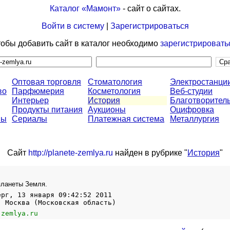
Каталог «Мамонт»
- сайт о сайтах.
Войти в систему
|
Зарегистрироваться
обы добавить сайт в каталог необходимо
зарегистрировать
Оптовая торговля
Стоматология
Электростанци
во
Парфюмерия
Косметология
Веб-студии
Интерьер
История
Благотворител
Продукты питания
Аукционы
Оцифровка
ны
Сериалы
Платежная система
Металлургия
Сайт
http://planete-zemlya.ru
найден в рубрике "
История
"
планеты Земля.
ерг, 13 января 09:42:52 2011
, Москва (Московская область)
-zemlya.ru