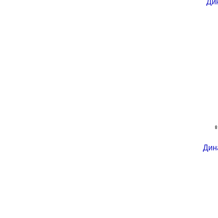
Ди
Дин