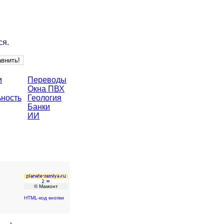
ся
.
и
Переводы
Окна ПВХ
ьность
Геология
Банки
ИИ
© Мамонт
HTML-код кнопки