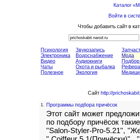
Каталог «
Войти в сист
Чтобы добавить сайт в ка
Психология
Звукозапись
Запчас
Электроника
Водоснабжение
Мода
Видео
Аудиокниги
Подбор
Чаты
Охота и рыбалка
Рефера
Полезное
Экология
Медици
Сайт
http://prichoskabi
1.
Программы подбора причёсок
Этот сайт может предлож
по подбору причёсок такие 
"Salon-Styler-Pro-5.21", "
" Coiffeur 5.1(Причёски)" ,