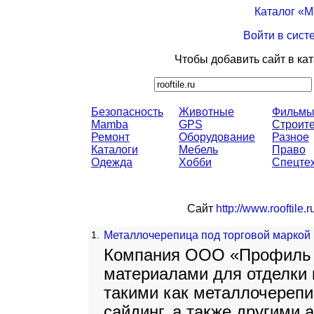
Каталог «
Войти в сист
Чтобы добавить сайт в ка
Безопасность
Животные
Фильм
Mamba
GPS
Строите
Ремонт
Оборудование
Разное
Каталоги
Мебель
Право
Одежда
Хобби
Спецте
Сайт
http://www.rooftile.r
1.
Металлочерепица под торговой маркой 
Компания ООО «Профиль С
материалами для отделки 
такими как металлочерепи
сайдинг, а также другими 