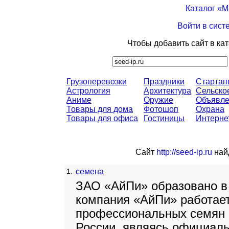
Каталог «
Войти в сист
Чтобы добавить сайт в ка
Грузоперевозки
Праздники
Стартап
Астрология
Архитектура
Сельско
Аниме
Оружие
Объявл
Товары для дома
Фотошоп
Охрана
Товары для офиса
Гостиницы
Интерне
Сайт
http://seed-ip.ru
найд
1.
семена
ЗАО «АйПи» образовано в 1
компания «АйПи» работает
профессиональных семян 
России, являясь официал