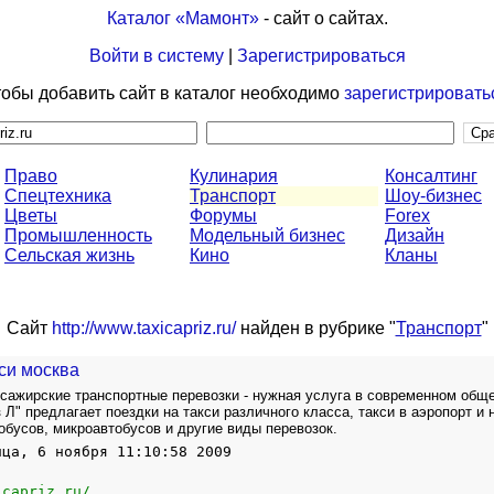
Каталог «Мамонт»
- сайт о сайтах.
Войти в систему
|
Зарегистрироваться
обы добавить сайт в каталог необходимо
зарегистрировать
Право
Кулинария
Консалтинг
Спецтехника
Транспорт
Шоу-бизнес
Цветы
Форумы
Forex
Промышленность
Модельный бизнес
Дизайн
Сельская жизнь
Кино
Кланы
Сайт
http://www.taxicapriz.ru/
найден в рубрике "
Транспорт
"
кси москва
сажирские транспортные перевозки - нужная услуга в современном обще
 Л" предлагает поездки на такси различного класса, такси в аэропорт и 
обусов, микроавтобусов и другие виды перевозок.
ица, 6 ноября 11:10:58 2009
icapriz.ru/