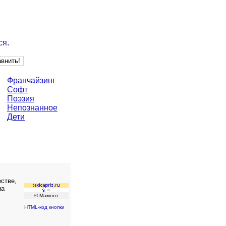
ся
.
Франчайзинг
Софт
Поэзия
Непознанное
Дети
стве,
на
© Мамонт
HTML-код кнопки