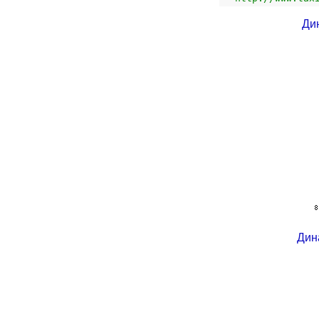
Ди
Дин