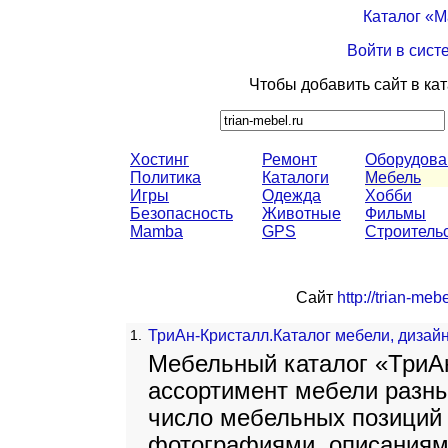
Каталог «
Войти в сист
Чтобы добавить сайт в ка
Хостинг
Ремонт
Оборудова
Политика
Каталоги
Мебель
Игры
Одежда
Хобби
Безопасность
Животные
Фильмы
Mamba
GPS
Строитель
Сайт
http://trian-mebe
1.
ТриАн-Кристалл.Каталог мебели, дизайн
Мебельный каталог «ТриА
ассортимент мебели разны
число мебельных позиций
фотографиями, описаниям