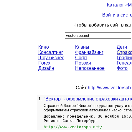
Каталог «
Войти в сист
Чтобы добавить сайт в ка
Кино
Кланы
Дети
Консалтинг
Франчайзинг
Страх
Шоу-бизнес
Софт
Графи
Forex
Поэзия
Генеал
Дизайн
Непознанное
Фото
Сайт
http://www.vectorspb.
1.
"Вектор" - оформление страховки авто 
Страховой брокер "Вектор" предлагает услуги с
оформлением страховки автомобиля каско, стра
Добавлен: понедельник, 30 ноября 16:0
Регион: Санкт-Петербург
http://www.vectorspb.net/