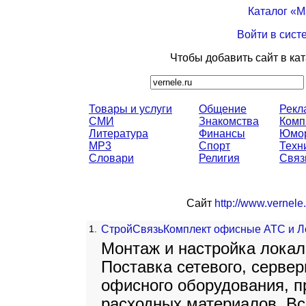
Каталог «
Войти в сист
Чтобы добавить сайт в ка
Товары и услуги
Общение
Рекл
СМИ
Знакомства
Комп
Литература
Финансы
Юмо
MP3
Спорт
Техн
Словари
Религия
Связ
Сайт
http://www.vernele.
1.
СтройСвязьКомплект офисные АТС и Л
Монтаж и настройка локал
Поставка сетевого, сервер
офисного оборудования, п
расходных материалов. Вс