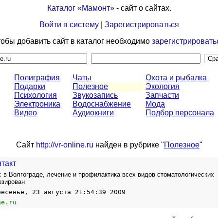
Каталог «Мамонт»
- сайт о сайтах.
Войти в систему
|
Зарегистрироваться
обы добавить сайт в каталог необходимо
зарегистрировать
Полиграфия
Чаты
Охота и рыбалка
Подарки
Полезное
Экология
Психология
Звукозапись
Запчасти
Электроника
Водоснабжение
Мода
Видео
Аудиокниги
Подбор персонала
Сайт
http://vr-online.ru
найден в рубрике "
Полезное
"
такт
 в Волгограде, лечение и профилактика всех видов стоматологических
езирован
ресенье, 23 августа 21:54:39 2009
ne.ru