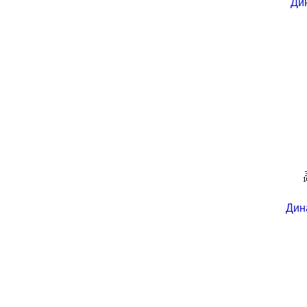
Ди
Дин