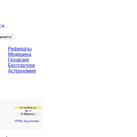
ся
.
Рефераты
Медицина
Геодезия
Бесплатное
Астрономия
© Мамонт
HTML-код кнопки