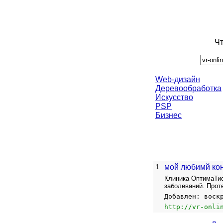
Чт
Web-дизайн
Деревообработка
Искусство
PSP
Бизнес
1.
мой любимй кон
Клиника ОптимаТис
заболеваний. Прот
Добавлен: воск
http://vr-onli