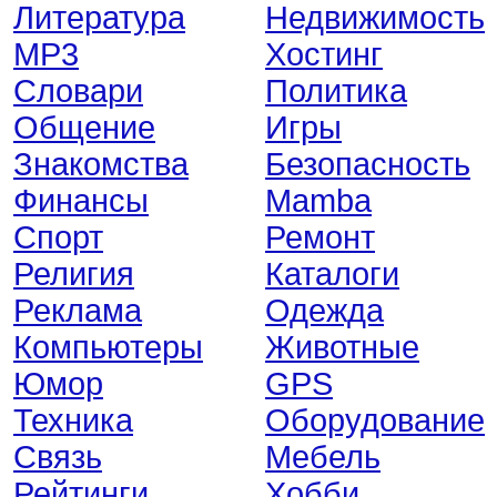
Литература
Недвижимость
MP3
Хостинг
Словари
Политика
Общение
Игры
Знакомства
Безопасность
Финансы
Mamba
Спорт
Ремонт
Религия
Каталоги
Реклама
Одежда
Компьютеры
Животные
Юмор
GPS
Техника
Оборудование
Связь
Мебель
Рейтинги
Хобби