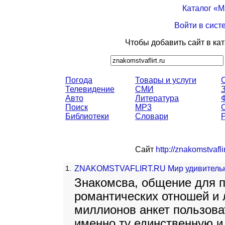
Каталог «
Войти в сист
Чтобы добавить сайт в ка
Погода
Товары и услуги
Телевидение
СМИ
Авто
Литература
Поиск
MP3
Библиотеки
Словари
Сайт
http://znakomstvaflir
1.
ZNAKOMSTVAFLIRT.RU Мир удивительн
Знакомсва, общение для п
романтических отношей и 
миллионов анкет пользова
именно ту единственную 