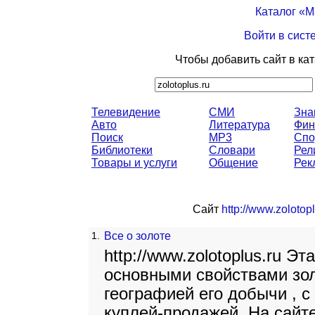
Каталог «
Войти в сист
Чтобы добавить сайт в ка
Телевидение
СМИ
Зна
Авто
Литература
Фин
Поиск
MP3
Спо
Библиотеки
Словари
Рел
Товары и услуги
Общение
Рек
Сайт
http://www.zolotopl
1.
Все о золоте
http://www.zolotoplus.ru Э
основными свойствами зол
географией его добычи , с
куплей-продажей. На сайте